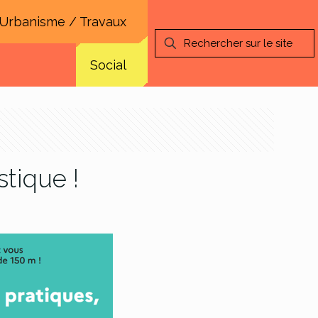
Urbanisme / Travaux
Social
tique !