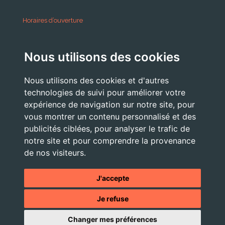
Horaires d’ouverture
A partir du 24 Août 2026:
Nous utilisons des cookies
Lundi . Mardi : 10h 12h /16h 18h30
Mercredi : 09h / 12h
Nous utilisons des cookies et d'autres
Jeudi . Vendredi : 13h30 / 17h
technologies de suivi pour améliorer votre
expérience de navigation sur notre site, pour
vous montrer un contenu personnalisé et des
publicités ciblées, pour analyser le trafic de
Nous Contacter
notre site et pour comprendre la provenance
accueil@commune-vourey.fr
de nos visiteurs.
04 76 07 05 19
J'accepte
Je refuse
© 2026 - Tous droits réservés -
Mentions légales
- Site réalisé
Changer mes préférences
par l'
agence web OXIWIZ située dans le Pays Voironnais