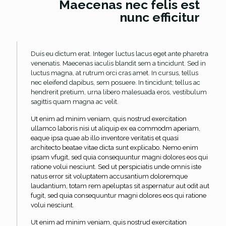
Maecenas nec felis est
nunc efficitur
Duis eu dictum erat. Integer luctus lacus eget ante pharetra
venenatis. Maecenas iaculis blandit sem a tincidunt. Sed in
luctus magna, at rutrum orci cras amet. In cursus, tellus
nec eleifend dapibus, sem posuere. In tincidunt; tellus ac
hendrerit pretium, urna libero malesuada eros, vestibulum
sagittis quam magna ac velit.
Ut enim ad minim veniam, quis nostrud exercitation
ullamco laboris nisi ut aliquip ex ea commodm aperiam,
eaque ipsa quae ab illo inventore veritatis et quasi
architecto beatae vitae dicta sunt explicabo. Nemo enim
ipsam vfugit, sed quia consequuntur magni dolores eos qui
ratione volui nesciunt. Sed ut perspiciatis unde omnis iste
natus error sit voluptatem accusantium doloremque
laudantium, totam rem apeluptas sit aspernatur aut odit aut
fugit, sed quia consequuntur magni dolores eos qui ratione
volui nesciunt.
Ut enim ad minim veniam, quis nostrud exercitation