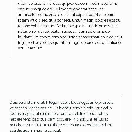
ullamco laboris nisi ut aliquip ex ea commodm aperiam,
eaque ipsa quae ab illo inventore veritatis et quasi
architecto beatae vitae dicta sunt explicabo. Nemo enim
ipsam vfugit, sed quia consequuntur magni dolores eos qui
ratione volui nesciunt.Sed ut perspiciatis unde omnis iste
natus error sit voluptatem accusantium doloremque
laudantium, totam rem apeluptas sit aspernatur aut odit aut
fugit, sed quia consequuntur magni dolores eos qui ratione
volui nesciunt.
Duis eu dictum erat. Integer luctus lacus eget ante pharetra
venenatis. Maecenas iaculis blandit sem a tincidunt. Sed in
luctus magna, at rutrum orci cras amet. In cursus, tellus
nec eleifend dapibus, sem posuere. In tincidunt; tellus ac
hendrerit pretium, urna libero malesuada eros, vestibulum
sagittis quam magna ac velit.