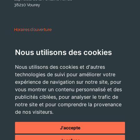
38210 Vourey
Horaires d’ouverture
A partir du 24 Août 2026:
Nous utilisons des cookies
Lundi . Mardi : 10h 12h /16h 18h30
Mercredi : 09h / 12h
Nous utilisons des cookies et d'autres
Jeudi . Vendredi : 13h30 / 17h
technologies de suivi pour améliorer votre
expérience de navigation sur notre site, pour
vous montrer un contenu personnalisé et des
publicités ciblées, pour analyser le trafic de
Nous Contacter
notre site et pour comprendre la provenance
accueil@commune-vourey.fr
de nos visiteurs.
04 76 07 05 19
J'accepte