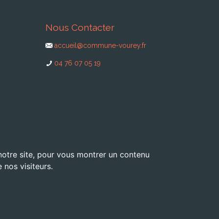
Nous Contacter
accueil@commune-vourey.fr
04 76 07 05 19
 notre site, pour vous montrer un contenu
 nos visiteurs.
 dans le Pays Voironnais