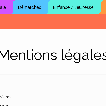
cale
Démarches
Enfance / Jeunesse
Mentions légale
AN, maire
ervices