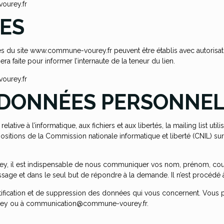
urey.fr
ES
ages du site www.commune-vourey.fr peuvent être établis avec autorisa
ra faite pour informer l’internaute de la teneur du lien.
urey.fr
 DONNÉES PERSONNE
tive à l’informatique, aux fichiers et aux libertés, la mailing list utilis
sitions de la Commission nationale informatique et liberté (CNIL) sur
y, il est indispensable de nous communiquer vos nom, prénom, cour
essage et dans le seul but de répondre à la demande. Il n’est procéd
ctification et de suppression des données qui vous concernent. Vous
ourey ou à communication@commune-vourey.fr.