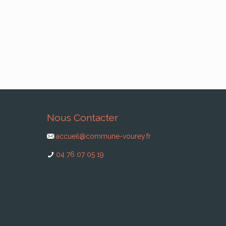
Nous Contacter
accueil@commune-vourey.fr
04 76 07 05 19