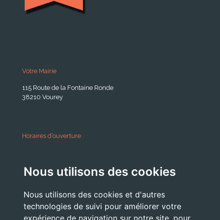
Votre Mairie
115 Route de la Fontaine Ronde
38210 Vourey
Horaires d’ouverture
A partir du 24 Août 2026:
Nous utilisons des cookies
Lundi . Mardi : 10h 12h /16h 18h30
Mercredi : 09h / 12h
Nous utilisons des cookies et d'autres
Jeudi . Vendredi : 13h30 / 17h
technologies de suivi pour améliorer votre
expérience de navigation sur notre site, pour