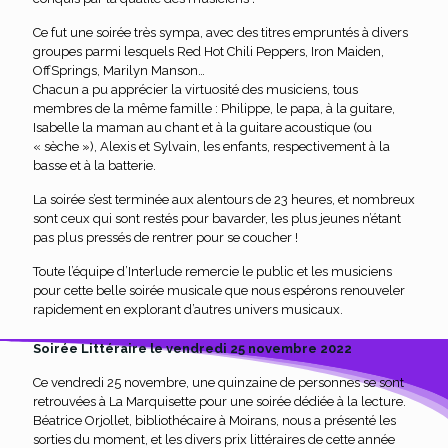
Ce fut une soirée très sympa, avec des titres empruntés à divers
groupes parmi lesquels Red Hot Chili Peppers, Iron Maiden,
OffSprings, Marilyn Manson…
Chacun a pu apprécier la virtuosité des musiciens, tous
membres de la même famille : Philippe, le papa, à la guitare,
Isabelle la maman au chant et à la guitare acoustique (ou
« sèche »), Alexis et Sylvain, les enfants, respectivement à la
basse et à la batterie.
La soirée s’est terminée aux alentours de 23 heures, et nombreux
sont ceux qui sont restés pour bavarder, les plus jeunes n’étant
pas plus pressés de rentrer pour se coucher !
Toute l’équipe d’Interlude remercie le public et les musiciens
pour cette belle soirée musicale que nous espérons renouveler
rapidement en explorant d’autres univers musicaux.
Soirée Littéraire le vendredi 25 novembre 2022
Ce vendredi 25 novembre, une quinzaine de personnes se sont
retrouvées à La Marquisette pour une soirée dédiée à la lecture.
Béatrice Orjollet, bibliothécaire à Moirans, nous a présenté les
sorties du moment, et les divers prix littéraires de cette année