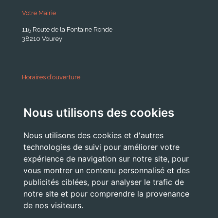
Votre Mairie
115 Route de la Fontaine Ronde
38210 Vourey
Horaires d’ouverture
A partir du 24 Août 2026:
Nous utilisons des cookies
Lundi . Mardi : 10h 12h /16h 18h30
Mercredi : 09h / 12h
Nous utilisons des cookies et d'autres
Jeudi . Vendredi : 13h30 / 17h
technologies de suivi pour améliorer votre
expérience de navigation sur notre site, pour
vous montrer un contenu personnalisé et des
publicités ciblées, pour analyser le trafic de
Nous Contacter
notre site et pour comprendre la provenance
accueil@commune-vourey.fr
de nos visiteurs.
04 76 07 05 19