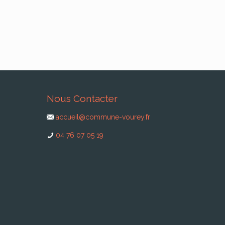
Nous Contacter
accueil@commune-vourey.fr
04 76 07 05 19