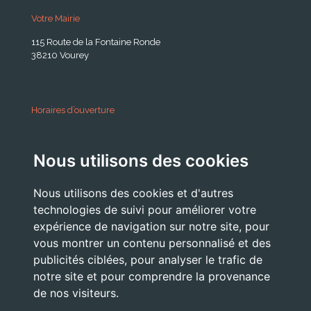
Votre Mairie
115 Route de la Fontaine Ronde
38210 Vourey
Horaires d’ouverture
A partir du 24 Août 2026:
Nous utilisons des cookies
Lundi . Mardi : 10h 12h /16h 18h30
Mercredi : 09h / 12h
Nous utilisons des cookies et d'autres
Jeudi . Vendredi : 13h30 / 17h
technologies de suivi pour améliorer votre
expérience de navigation sur notre site, pour
vous montrer un contenu personnalisé et des
publicités ciblées, pour analyser le trafic de
Nous Contacter
notre site et pour comprendre la provenance
accueil@commune-vourey.fr
de nos visiteurs.
04 76 07 05 19