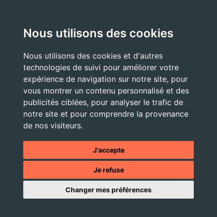
A partir du 24 Août 2026:
Nous utilisons des cookies
Lundi . Mardi : 10h 12h /16h 18h30
Mercredi : 09h / 12h
Nous utilisons des cookies et d'autres
Jeudi . Vendredi : 13h30 / 17h
technologies de suivi pour améliorer votre
expérience de navigation sur notre site, pour
vous montrer un contenu personnalisé et des
publicités ciblées, pour analyser le trafic de
Nous Contacter
notre site et pour comprendre la provenance
accueil@commune-vourey.fr
de nos visiteurs.
04 76 07 05 19
J'accepte
Je refuse
© 2026 - Tous droits réservés -
Mentions légales
- Site réalisé
Changer mes préférences
par l'
agence web OXIWIZ située dans le Pays Voironnais