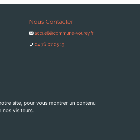
Nous Contacter
accueil@commune-vourey.fr
04 76 07 05 19
 notre site, pour vous montrer un contenu
 nos visiteurs.
 dans le Pays Voironnais