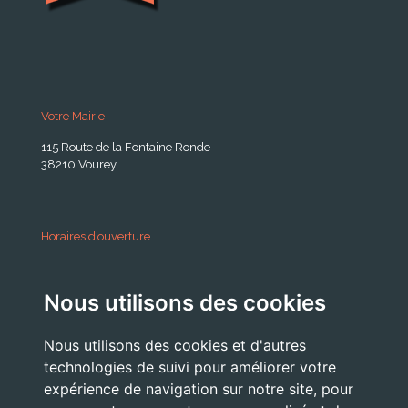
Votre Mairie
115 Route de la Fontaine Ronde
38210 Vourey
Horaires d’ouverture
A partir du 24 Août 2026:
Nous utilisons des cookies
Lundi . Mardi : 10h 12h /16h 18h30
Mercredi : 09h / 12h
Nous utilisons des cookies et d'autres
Jeudi . Vendredi : 13h30 / 17h
technologies de suivi pour améliorer votre
expérience de navigation sur notre site, pour