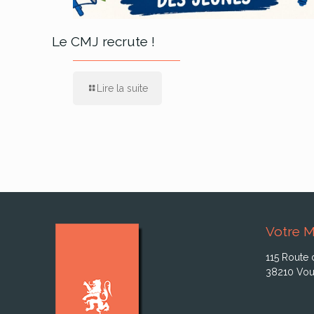
Le CMJ recrute !
Lire la suite
Votre M
115 Route 
38210 Vou