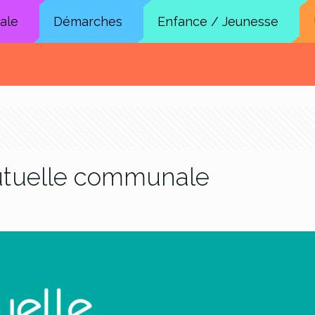
cale
Démarches
Enfance / Jeunesse
utuelle communale