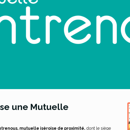
ose une Mutuelle
ntrenous, mutuelle isèroise de proximité,
dont le siège