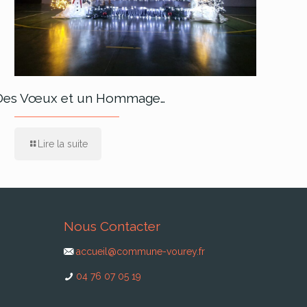
Des Vœux et un Hommage…
Lire la suite
Nous Contacter
accueil@commune-vourey.fr
04 76 07 05 19