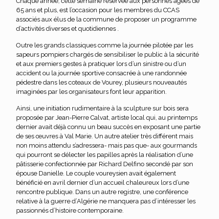
Chaque année, cette semaine réservée aux personnes âgées de
65 ans et plus, est l’occasion pour les membres du CCAS
associés aux élus de la commune de proposer un programme
d’activités diverses et quotidiennes .
Outre les grands classiques comme la journée pilotée par les
sapeurs pompiers chargés de sensibiliser le public à la sécurité
et aux premiers gestes à pratiquer lors d’un sinistre ou d’un
accident ou la journée sportive consacrée à une randonnée
pédestre dans les coteaux de Vourey, plusieurs nouveautés
imaginées par les organisateurs font leur apparition.
Ainsi, une initiation rudimentaire à la sculpture sur bois sera
proposée par Jean-Pierre Calvat, artiste local qui, au printemps
dernier avait déjà connu un beau succès en exposant une partie
de ses œuvres à Val Marie. Un autre atelier très différent mais
non moins attendu s’adressera- mais pas que- aux gourmands
qui pourront se délecter les papilles après la réalisation d’une
pâtisserie confectionnée par Richard Delfino secondé par son
épouse Danielle. Le couple voureysien avait également
bénéficié en avril dernier d’un accueil chaleureux lors d’une
rencontre publique. Dans un autre registre, une conférence
relative à la guerre d’Algérie ne manquera pas d’intéresser les
passionnés d’histoire contemporaine.