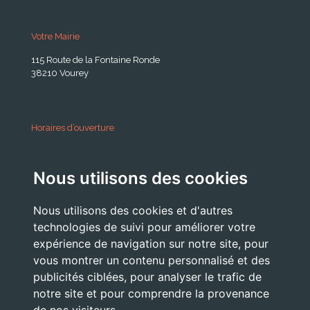
Votre Mairie
115 Route de la Fontaine Ronde
38210 Vourey
Horaires d’ouverture
A partir du 24 Août 2026:
Nous utilisons des cookies
Lundi . Mardi : 10h 12h /16h 18h30
Mercredi : 09h / 12h
Nous utilisons des cookies et d'autres
Jeudi . Vendredi : 13h30 / 17h
technologies de suivi pour améliorer votre
expérience de navigation sur notre site, pour
vous montrer un contenu personnalisé et des
publicités ciblées, pour analyser le trafic de
Nous Contacter
notre site et pour comprendre la provenance
accueil@commune-vourey.fr