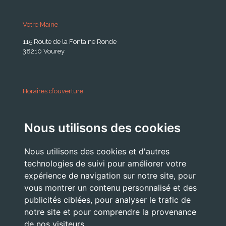
Votre Mairie
115 Route de la Fontaine Ronde
38210 Vourey
Horaires d’ouverture
A partir du 24 Août 2026:
Nous utilisons des cookies
Lundi . Mardi : 10h 12h /16h 18h30
Mercredi : 09h / 12h
Nous utilisons des cookies et d'autres
Jeudi . Vendredi : 13h30 / 17h
technologies de suivi pour améliorer votre
expérience de navigation sur notre site, pour
vous montrer un contenu personnalisé et des
publicités ciblées, pour analyser le trafic de
Nous Contacter
notre site et pour comprendre la provenance
accueil@commune-vourey.fr
de nos visiteurs.