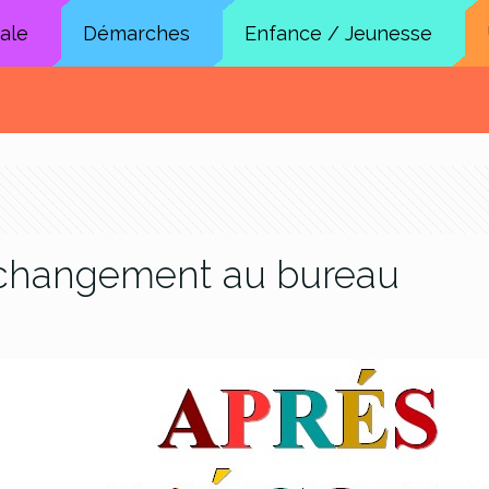
cale
Démarches
Enfance / Jeunesse
: changement au bureau