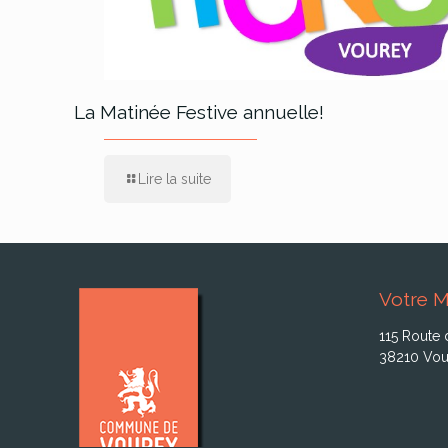
La Matinée Festive annuelle!
Lire la suite
Votre M
115 Route 
38210 Vou