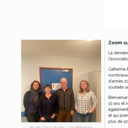
Zoom su
La derniè
l'associat
Catherine 
nombreuses
d'année 20
souhaite un
Bienvenue 
10 ans et 
également 
et qui pre
plus de 10
de gauche a droite : Lise Meurisse,