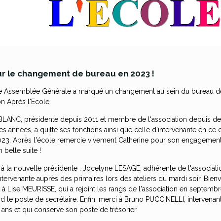
r le changement de bureau en 2023 !
re Assemblée Générale a marqué un changement au sein du bureau d
ion Après l'Ecole.
BLANC, présidente depuis 2011 et membre de l'association depuis de
 années, a quitté ses fonctions ainsi que celle d'intervenante en ce 
23. Après l'école remercie vivement Catherine pour son engagement 
 belle suite !
à la nouvelle présidente : Jocelyne LESAGE, adhérente de l'associat
intervenante auprès des primaires lors des ateliers du mardi soir. Bie
à Lise MEURISSE, qui a rejoint les rangs de l'association en septembr
nd le poste de secrétaire. Enfin, merci à Bruno PUCCINELLI, intervenan
 ans et qui conserve son poste de trésorier.