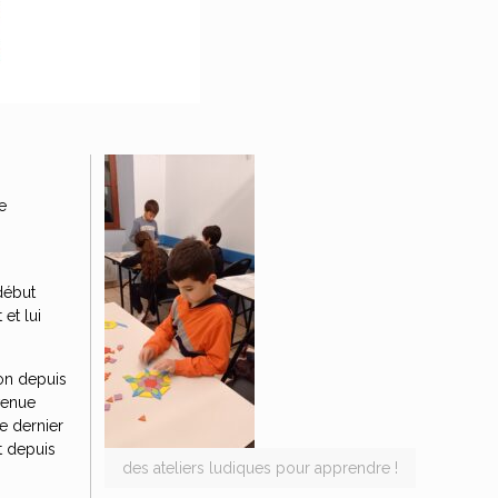
e
début
et lui
ion depuis
nvenue
e dernier
t depuis
des ateliers ludiques pour apprendre !