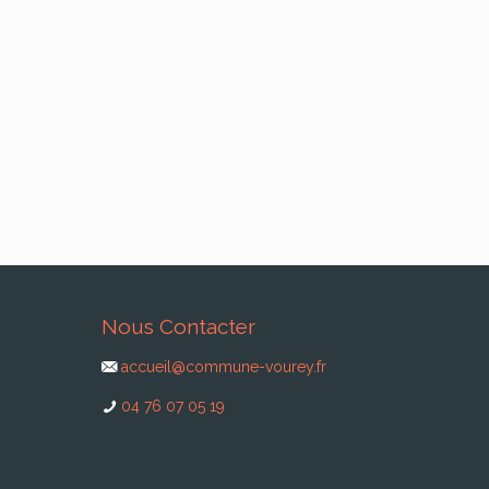
Nous Contacter
accueil@commune-vourey.fr
04 76 07 05 19