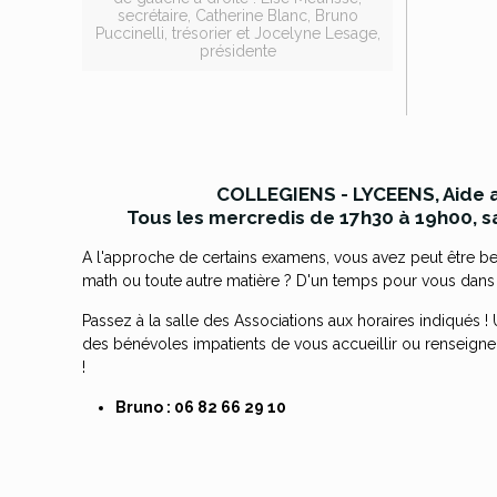
secrétaire, Catherine Blanc, Bruno
Puccinelli, trésorier et Jocelyne Lesage,
présidente
COLLEGIENS - LYCEENS, Aide a
Tous les mercredis de 17h30 à 19h00, sa
A l'approche de certains examens, vous avez peut être 
math ou toute autre matière ? D'un temps pour vous dans l
Passez à la salle des Associations aux horaires indiqués
des bénévoles impatients de vous accueillir ou renseign
!
Bruno : 06 82 66 29 10