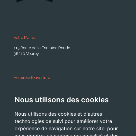
Votre Mairie
115 Route de la Fontaine Ronde
38210 Vourey
Horaires d’ouverture
A partir du 24 Août 2026:
Nous utilisons des cookies
Lundi . Mardi : 10h 12h /16h 18h30
Mercredi : 09h / 12h
Nous utilisons des cookies et d'autres
Jeudi . Vendredi : 13h30 / 17h
technologies de suivi pour améliorer votre
expérience de navigation sur notre site, pour
vous montrer un contenu personnalisé et des