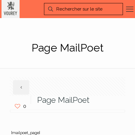
Page MailPoet
Page MailPoet
0
[mailpoet_page]