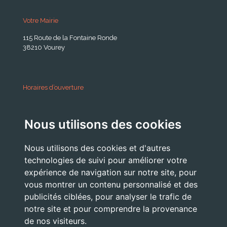
Votre Mairie
115 Route de la Fontaine Ronde
38210 Vourey
Horaires d’ouverture
A partir du 24 Août 2026:
Nous utilisons des cookies
Lundi . Mardi : 10h 12h /16h 18h30
Mercredi : 09h / 12h
Nous utilisons des cookies et d'autres
Jeudi . Vendredi : 13h30 / 17h
technologies de suivi pour améliorer votre
expérience de navigation sur notre site, pour
vous montrer un contenu personnalisé et des
publicités ciblées, pour analyser le trafic de
Nous Contacter
notre site et pour comprendre la provenance
accueil@commune-vourey.fr
de nos visiteurs.