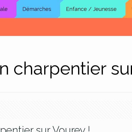
cale
Démarches
Enfance / Jeunesse
n charpentier su
pentier sur Vourey !