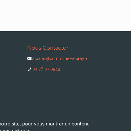
Nous Contacter
accueil@commune-vourey.fr
04 76 07 05 19
 notre site, pour vous montrer un contenu
 nos visiteurs.