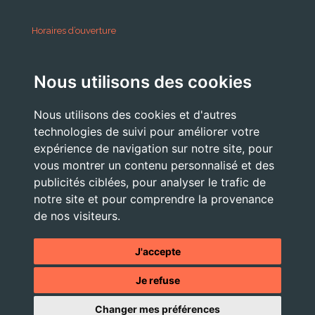
Horaires d’ouverture
A partir du 24 Août 2026:
Nous utilisons des cookies
Lundi . Mardi : 10h 12h /16h 18h30
Mercredi : 09h / 12h
Nous utilisons des cookies et d'autres
Jeudi . Vendredi : 13h30 / 17h
technologies de suivi pour améliorer votre
expérience de navigation sur notre site, pour
vous montrer un contenu personnalisé et des
publicités ciblées, pour analyser le trafic de
Nous Contacter
notre site et pour comprendre la provenance
accueil@commune-vourey.fr
de nos visiteurs.
04 76 07 05 19
J'accepte
Je refuse
© 2026 - Tous droits réservés -
Mentions légales
- Site réalisé
Changer mes préférences
par l'
agence web OXIWIZ située dans le Pays Voironnais