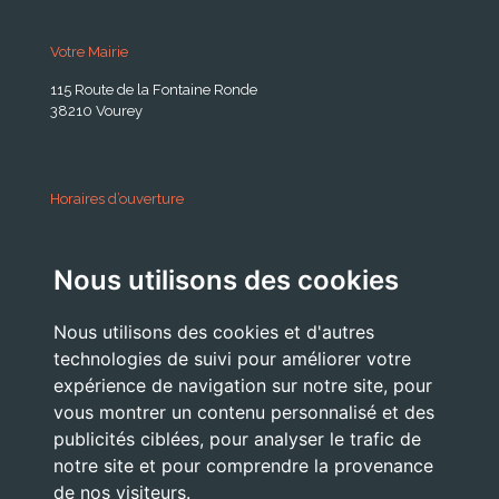
Votre Mairie
115 Route de la Fontaine Ronde
38210 Vourey
Horaires d’ouverture
A partir du 24 Août 2026:
Nous utilisons des cookies
Lundi . Mardi : 10h 12h /16h 18h30
Mercredi : 09h / 12h
Nous utilisons des cookies et d'autres
Jeudi . Vendredi : 13h30 / 17h
technologies de suivi pour améliorer votre
expérience de navigation sur notre site, pour
vous montrer un contenu personnalisé et des
publicités ciblées, pour analyser le trafic de
Nous Contacter
notre site et pour comprendre la provenance
accueil@commune-vourey.fr
de nos visiteurs.