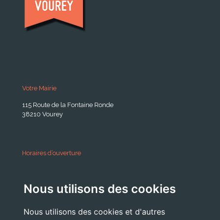
Votre Mairie
115 Route de la Fontaine Ronde
38210 Vourey
Horaires d’ouverture
A partir du 24 Août 2026:
Nous utilisons des cookies
Lundi . Mardi : 10h 12h /16h 18h30
Mercredi : 09h / 12h
Nous utilisons des cookies et d'autres
Jeudi . Vendredi : 13h30 / 17h