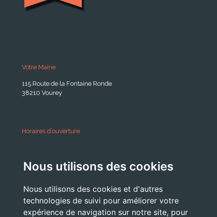
Votre Mairie
115 Route de la Fontaine Ronde
38210 Vourey
Horaires d’ouverture
A partir du 24 Août 2026:
Nous utilisons des cookies
Lundi . Mardi : 10h 12h /16h 18h30
Mercredi : 09h / 12h
Nous utilisons des cookies et d'autres
Jeudi . Vendredi : 13h30 / 17h
technologies de suivi pour améliorer votre
expérience de navigation sur notre site, pour