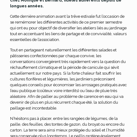
chez Monique et Bernard, fidèles adhérents depuis de
longues années.
Cette dernière animation avant la trêve estivale fut l’occasion de
se remémorer les différentes activités de ce premier semestre
qui ont eu pour objectif de diversifier les ateliers liés au jardinage
tout en accentuant les liens de partage et de convivialité, valeurs
essentielles de l’association.
Tout en partageant naturellement les différentes salades et
pâtisseries confectionnées par chaque convive, les
conversations convergèrent très rapidement vers la question du
réchauffement climatique et la période de canicule qui sévit
actuellement sur notre pays. Si la forte chaleur fait souffrir les
cultures florifères et légumières, les jardiniers préconisent
quelques conseils pour économiser les arrosages pratiqués avec
l’eau publique (coûteux voire interdits) ou l’eau de pluie très
aléatoire. Afin de pallier au problème de carence en eau qui va
devenir de plus en plus récurrent chaque été, la solution du
paillage est incontestable.
N’hésitons pas à placer, entre les rangées de légumes, de la
paille, des feuilles, des tontes de gazon, du broyat ou encore du
carton. La terre sera ainsi mieux protégée du soleil et l’humidité
sera conservée plus longtemps. Le paillis protège également