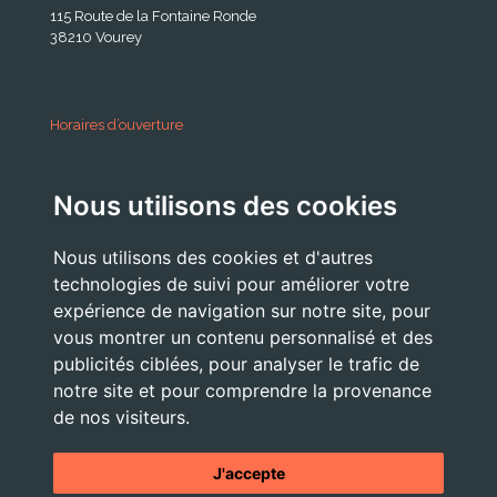
115 Route de la Fontaine Ronde
38210 Vourey
Horaires d’ouverture
A partir du 24 Août 2026:
Nous utilisons des cookies
Lundi . Mardi : 10h 12h /16h 18h30
Mercredi : 09h / 12h
Nous utilisons des cookies et d'autres
Jeudi . Vendredi : 13h30 / 17h
technologies de suivi pour améliorer votre
expérience de navigation sur notre site, pour
vous montrer un contenu personnalisé et des
publicités ciblées, pour analyser le trafic de
Nous Contacter
notre site et pour comprendre la provenance
accueil@commune-vourey.fr
de nos visiteurs.
04 76 07 05 19
J'accepte