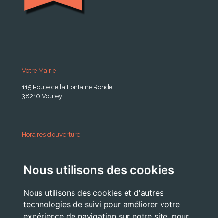
Votre Mairie
115 Route de la Fontaine Ronde
38210 Vourey
Horaires d’ouverture
A partir du 24 Août 2026:
Nous utilisons des cookies
Lundi . Mardi : 10h 12h /16h 18h30
Mercredi : 09h / 12h
Nous utilisons des cookies et d'autres
Jeudi . Vendredi : 13h30 / 17h
technologies de suivi pour améliorer votre
expérience de navigation sur notre site, pour