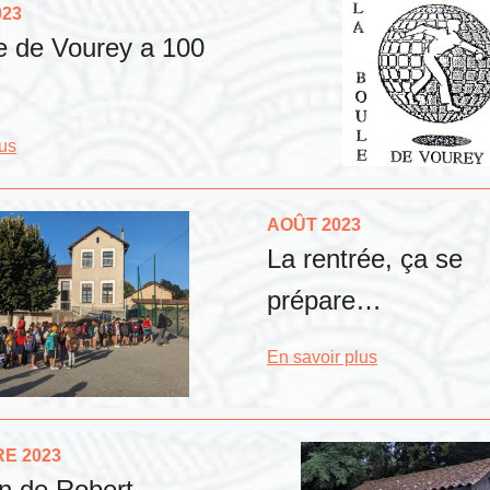
023
e de Vourey a 100
lus
AOÛT 2023
La rentrée, ça se
prépare…
En savoir plus
E 2023
in de Robert