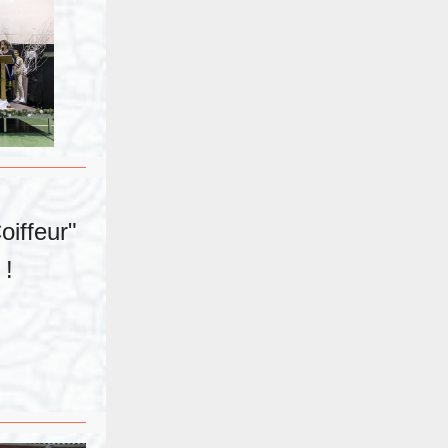
oiffeur"
 !