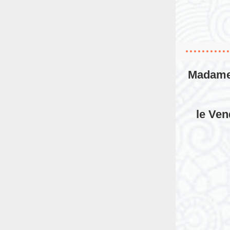
Madame 
le
Ven