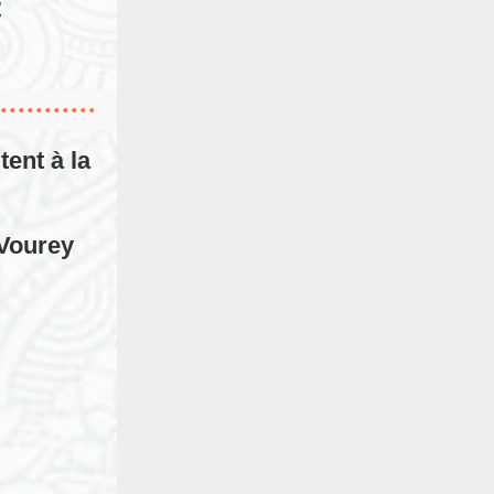
4
ent à la
 Vourey