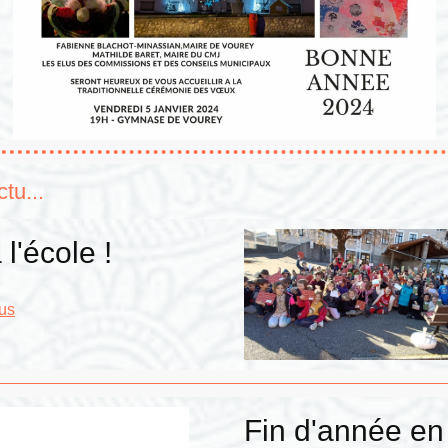
ctu...
 l'école !
lus
Fin d'année en