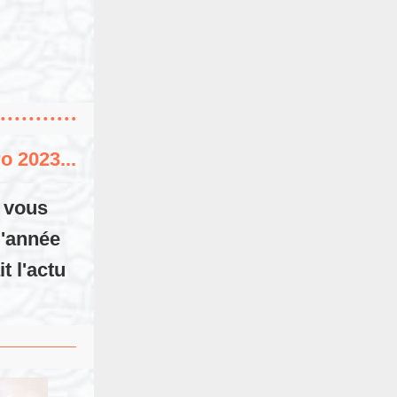
o 2023...
s vous
l'année
t l'actu