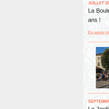
JUILLET 2
La Boul
ans !
En savoir p
SEPTEMBR
Le Jard